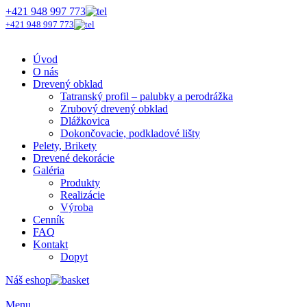
+421 948 997 773
+421 948 997 773
Úvod
O nás
Drevený obklad
Tatranský profil – palubky a perodrážka
Zrubový drevený obklad
Dlážkovica
Dokončovacie, podkladové lišty
Pelety, Brikety
Drevené dekorácie
Galéria
Produkty
Realizácie
Výroba
Cenník
FAQ
Kontakt
Dopyt
Náš eshop
Menu